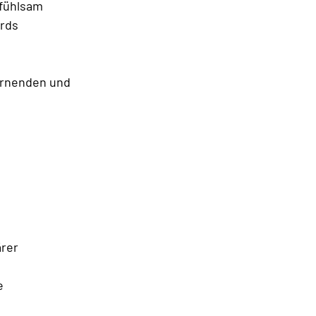
fühlsam 
rds 
ernenden und 
rer 
e 