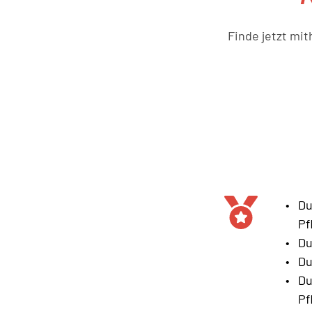
Finde jetzt mit
Du
Pf
Du
Du
Du
Pf