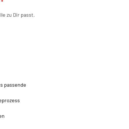
le zu Dir passt.
us passende 
eprozess 
n 