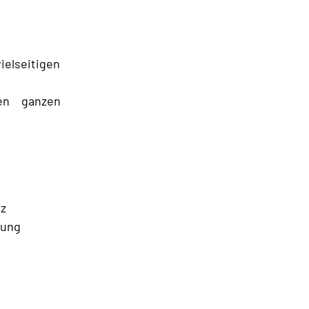
elseitigen 
en ganzen 
z 
ung 